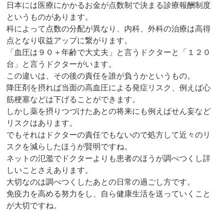
日本には医療にかかるお金が点数制で決まる診療報酬制度
というものがあります。
科によって点数の分配が異なり、内科、外科の治療は高得
点となり収益アップに繋がります。
「血圧は９０＋年齢で大丈夫」と言うドクターと「１２０
台」と言うドクターがいます。
この違いは、その後の責任を誰が負うかというもの。
降圧剤を摂れば当面の高血圧による発症リスク、例えば心
筋梗塞などは下げることができます。
しかし薬を摂りつづけたあとの将来にも例えばせん妄など
リスクはあります。
でもそれはドクターの責任でもないので処方して近々のリ
スクを減らしたほうが賢明ですね。
ネットの氾濫でドクターよりも患者のほうが調べつくし詳
しいことさえあります。
大切なのは調べつくしたあとの日常の過ごし方です。
免疫力を高める努力をし、自ら健康生活を送っていくこと
が大切ですね。