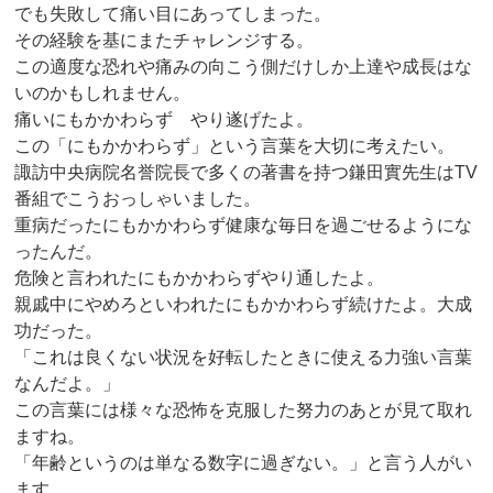
でも失敗して痛い目にあってしまった。
その経験を基にまたチャレンジする。
この適度な恐れや痛みの向こう側だけしか上達や成長はな
いのかもしれません。
痛いにもかかわらず やり遂げたよ。
この「にもかかわらず」という言葉を大切に考えたい。
諏訪中央病院名誉院長で多くの著書を持つ鎌田實先生はTV
番組でこうおっしゃいました。
重病だったにもかかわらず健康な毎日を過ごせるようにな
ったんだ。
危険と言われたにもかかわらずやり通したよ。
親戚中にやめろといわれたにもかかわらず続けたよ。大成
功だった。
「これは良くない状況を好転したときに使える力強い言葉
なんだよ。」
この言葉には様々な恐怖を克服した努力のあとが見て取れ
ますね。
「年齢というのは単なる数字に過ぎない。」と言う人がい
ます。