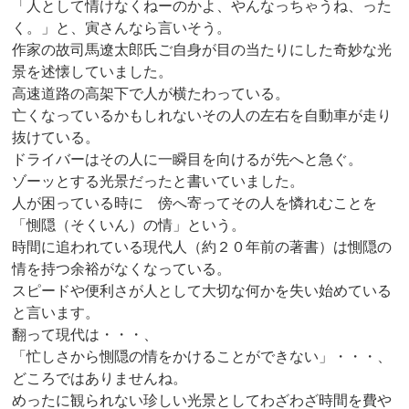
「人として情けなくねーのかよ、やんなっちゃうね、った
く。」と、寅さんなら言いそう。
作家の故司馬遼太郎氏ご自身が目の当たりにした奇妙な光
景を述懐していました。
高速道路の高架下で人が横たわっている。
亡くなっているかもしれないその人の左右を自動車が走り
抜けている。
ドライバーはその人に一瞬目を向けるが先へと急ぐ。
ゾーッとする光景だったと書いていました。
人が困っている時に 傍へ寄ってその人を憐れむことを
「惻隠（そくいん）の情」という。
時間に追われている現代人（約２０年前の著書）は惻隠の
情を持つ余裕がなくなっている。
スピードや便利さが人として大切な何かを失い始めている
と言います。
翻って現代は・・・、
「忙しさから惻隠の情をかけることができない」・・・、
どころではありませんね。
めったに観られない珍しい光景としてわざわざ時間を費や