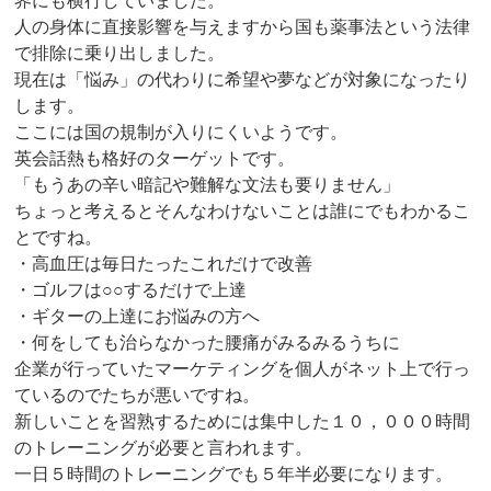
界にも横行していました。
人の身体に直接影響を与えますから国も薬事法という法律
で排除に乗り出しました。
現在は「悩み」の代わりに希望や夢などが対象になったり
します。
ここには国の規制が入りにくいようです。
英会話熱も格好のターゲットです。
「もうあの辛い暗記や難解な文法も要りません」
ちょっと考えるとそんなわけないことは誰にでもわかるこ
とですね。
・高血圧は毎日たったこれだけで改善
・ゴルフは○○するだけで上達
・ギターの上達にお悩みの方へ
・何をしても治らなかった腰痛がみるみるうちに
企業が行っていたマーケティングを個人がネット上で行っ
ているのでたちが悪いですね。
新しいことを習熟するためには集中した１０，０００時間
のトレーニングが必要と言われます。
一日５時間のトレーニングでも５年半必要になります。