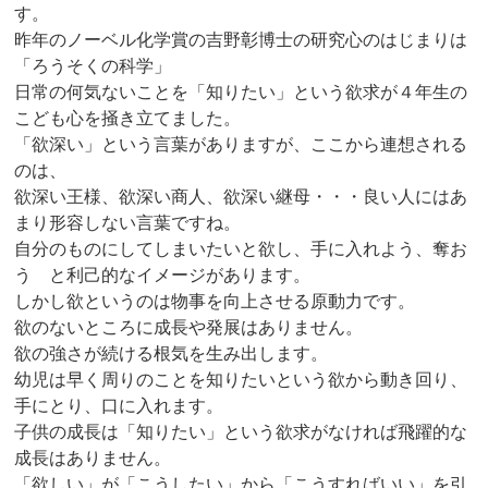
す。
昨年のノーベル化学賞の吉野彰博士の研究心のはじまりは
「ろうそくの科学」
日常の何気ないことを「知りたい」という欲求が４年生の
こども心を掻き立てました。
「欲深い」という言葉がありますが、ここから連想される
のは、
欲深い王様、欲深い商人、欲深い継母・・・良い人にはあ
まり形容しない言葉ですね。
自分のものにしてしまいたいと欲し、手に入れよう、奪お
う と利己的なイメージがあります。
しかし欲というのは物事を向上させる原動力です。
欲のないところに成長や発展はありません。
欲の強さが続ける根気を生み出します。
幼児は早く周りのことを知りたいという欲から動き回り、
手にとり、口に入れます。
子供の成長は「知りたい」という欲求がなければ飛躍的な
成長はありません。
「欲しい」が「こうしたい」から「こうすればいい」を引