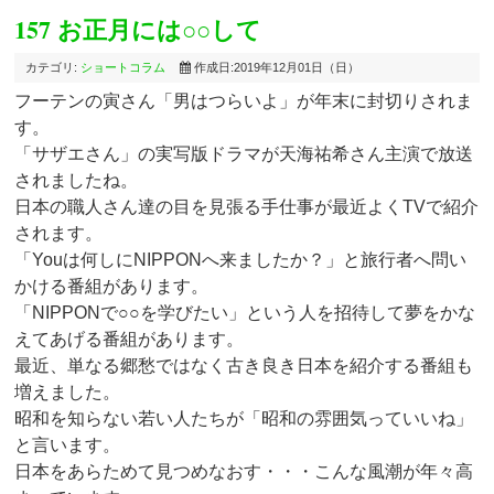
157 お正月には○○して
カテゴリ:
ショートコラム
作成日:2019年12月01日（日）
フーテンの寅さん「男はつらいよ」が年末に封切りされま
す。
「サザエさん」の実写版ドラマが天海祐希さん主演で放送
されましたね。
日本の職人さん達の目を見張る手仕事が最近よくTVで紹介
されます。
「Youは何しにNIPPONへ来ましたか？」と旅行者へ問い
かける番組があります。
「NIPPONで○○を学びたい」という人を招待して夢をかな
えてあげる番組があります。
最近、単なる郷愁ではなく古き良き日本を紹介する番組も
増えました。
昭和を知らない若い人たちが「昭和の雰囲気っていいね」
と言います。
日本をあらためて見つめなおす・・・こんな風潮が年々高