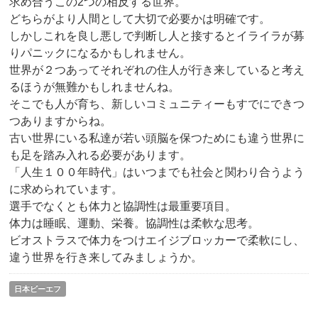
求め合うこの2つの相反する世界。
どちらがより人間として大切で必要かは明確です。
しかしこれを良し悪しで判断し人と接するとイライラが募
りパニックになるかもしれません。
世界が２つあってそれぞれの住人が行き来していると考え
るほうが無難かもしれませんね。
そこでも人が育ち、新しいコミュニティーもすでにできつ
つありますからね。
古い世界にいる私達が若い頭脳を保つためにも違う世界に
も足を踏み入れる必要があります。
「人生１００年時代」はいつまでも社会と関わり合うよう
に求められています。
選手でなくとも体力と協調性は最重要項目。
体力は睡眠、運動、栄養。協調性は柔軟な思考。
ビオストラスで体力をつけエイジブロッカーで柔軟にし、
違う世界を行き来してみましょうか。
日本ビーエフ