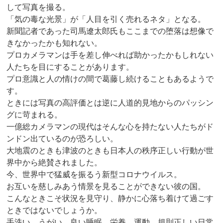
して写真を撮る。
「気の毒な光景」が「人目を引く売れるネタ」となる。
新聞記者であった司馬遼太郎氏もここまでの堕落は想像で
きなかったかも知れない。
プロカメラマンは手を差し伸べれば助かったかもしれない
人たちを目にすることがあります。
プロ意識と人の情けの間で葛藤し続けることもあるようで
す。
ときには写真の高評価とは逆に人道的見地からのパッシン
グに苛まれる。
一億総カメラマンの現代はそんな心を持たない人たちがド
ンドン出ているのが恐ろしい。
大地震のときも津波のときも日本人の秩序正しい行動が世
界中から絶賛されました。
今、世界中で猛威を振るう新型コロナウイルス。
お互いを慈しみあう情景を見ることができない彼の国。
こんなときこそ状況を見守り、静かに心落ち着けて過ごす
ときではないでしょうか。
手洗い、うがい、良い睡眠、栄養、運動、規則正しい日常