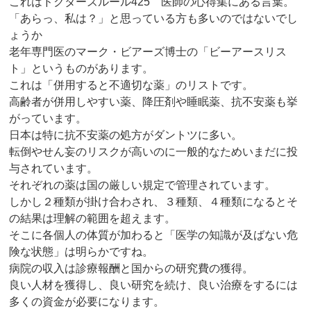
これはドクターズルール425 医師の心得集にある言葉。
「あらっ、私は？」と思っている方も多いのではないでし
ょうか
老年専門医のマーク・ビアーズ博士の「ビーアースリス
ト」というものがあります。
これは「併用すると不適切な薬」のリストです。
高齢者が併用しやすい薬、降圧剤や睡眠薬、抗不安薬も挙
がっています。
日本は特に抗不安薬の処方がダントツに多い。
転倒やせん妄のリスクが高いのに一般的なためいまだに投
与されています。
それぞれの薬は国の厳しい規定で管理されています。
しかし２種類が掛け合わされ、３種類、４種類になるとそ
の結果は理解の範囲を超えます。
そこに各個人の体質が加わると「医学の知識が及ばない危
険な状態」は明らかですね。
病院の収入は診療報酬と国からの研究費の獲得。
良い人材を獲得し、良い研究を続け、良い治療をするには
多くの資金が必要になります。