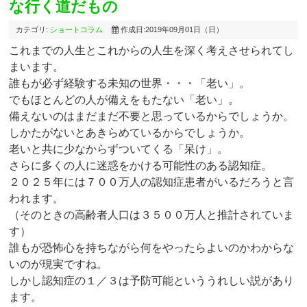
な行く道だもの
カテゴリ:
ショートコラム
作成日:2019年09月01日（日）
これまでの人生とこれからの人生を深く考えさせられてし
まいます。
誰もが必ず経験する未知の世界・・・「老い」。
でもほとんどの人が備えをもたない「老い」。
備えないのはまだまだ不要と思っているからでしょうか。
しかたがないとあきらめているからでしょうか。
老いと共に少なからずついてくる「呆け」。
さらに多くの人に迷惑をかける可能性のある認知症。
２０２５年には７００万人の認知症患者がいるだろうと言
われます。
（そのときの高齢者人口は３５００万人と推計されていま
す）
誰もが恐怖心を持ちながら何をやったらよいのかわからな
いのが現実ですね。
しかし認知症の１／３は予防可能といううれしい説があり
ます。