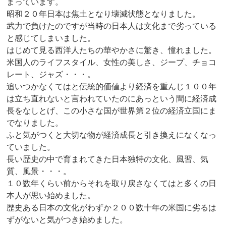
まっています。
昭和２０年日本は焦土となり壊滅状態となりました。
武力で負けたのですが当時の日本人は文化まで劣っている
と感じてしまいました。
はじめて見る西洋人たちの華やかさに驚き、憧れました。
米国人のライフスタイル、女性の美しさ、ジープ、チョコ
レート、ジャズ・・・。
追いつかなくてはと伝統的価値より経済を重んじ１００年
は立ち直れないと言われていたのにあっという間に経済成
長をなしとげ、この小さな国が世界第２位の経済立国にま
でなりました。
ふと気がつくと大切な物が経済成長と引き換えになくなっ
ていました。
長い歴史の中で育まれてきた日本独特の文化、風習、気
質、風景・・・。
１０数年くらい前からそれを取り戻さなくてはと多くの日
本人が思い始めました。
歴史ある日本の文化がわずか２００数十年の米国に劣るは
ずがないと気がつき始めました。