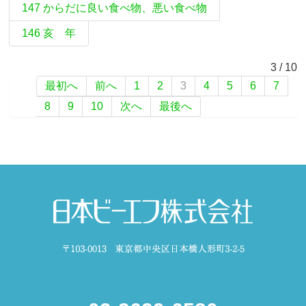
147 からだに良い食べ物、悪い食べ物
146 亥 年
3 / 10
最初へ
前へ
1
2
3
4
5
6
7
8
9
10
次へ
最後へ