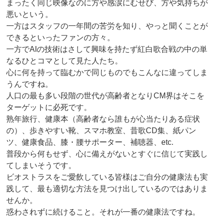
まったく同じ映像なのに方や感涙にむせび、方や気持ちが
悪いという。
一方はスタッフの一年間の苦労を知り、やっと聞くことが
できるといったファンの方々。
一方でAIの技術はさして興味を持たず紅白歌合戦の中の単
なるひとコマとして見た人たち。
心に何を持って臨むかで同じものでもこんなに違ってしま
うんですね。
人口の最も多い段階の世代が高齢者となりCM界はそこを
ターゲットに必死です。
熟年旅行、健康本（高齢者なら誰もが心当たりある症状
の）、歩きやすい靴、スマホ教室、昔歌CD集、紙パン
ツ、健康食品、膝・腰サポーター、補聴器、etc.
普段から何もせず、心に備えがないとすぐに信じて実践し
てしまいそうです。
ビオストラスをご愛飲している皆様はご自分の健康法も実
践して、最も適切な方法を見つけ出しているのではありま
せんか。
惑わされずに続けること。それが一番の健康法ですね。