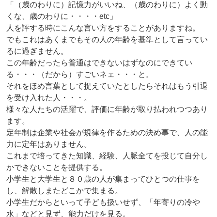
「（歳のわりに）記憶力がいいね、（歳のわりに）よく動
くな、歳のわりに・・・・etc」
人を評する時にこんな言い方をすることがありますね。
でもこれはあくまでもその人の年齢を基準として言ってい
るに過ぎません。
この年齢だったら普通はできないはずなのにできてい
る・・・（だから）すごいネェ・・・と。
それをほめ言葉として捉えていたとしたらそれはもう引退
を受け入れた人・・・。
様々な人たちの活躍で、評価に年齢が取り払われつつあり
ます。
定年制は企業や社会が規律を作るための決め事で、人の能
力に定年はありません。
これまで培ってきた知識、経験、人脈全てを投じて自分し
かできないことを提供する。
小学生と大学生と８０歳の人が集まってひとつの仕事を
し、解散しまたどこかで集まる。
小学生だからといって子ども扱いせず、「年寄りの冷や
水」などと見ず、能力だけを見る。