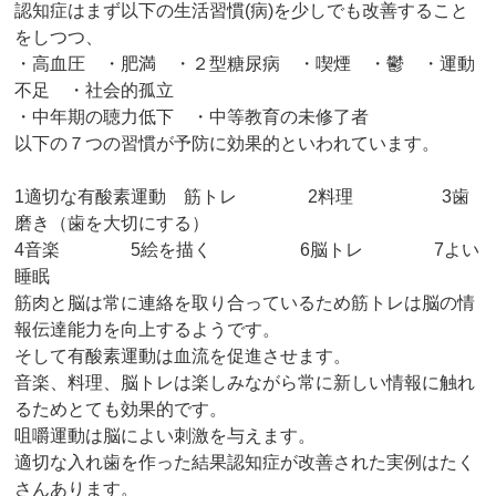
認知症はまず以下の生活習慣(病)を少しでも改善すること
をしつつ、
・高血圧 ・肥満 ・２型糖尿病 ・喫煙 ・鬱 ・運動
不足 ・社会的孤立
・中年期の聴力低下 ・中等教育の未修了者
以下の７つの習慣が予防に効果的といわれています。
1適切な有酸素運動 筋トレ 2料理 3歯
磨き（歯を大切にする）
4音楽 5絵を描く 6脳トレ 7よい
睡眠
筋肉と脳は常に連絡を取り合っているため筋トレは脳の情
報伝達能力を向上するようです。
そして有酸素運動は血流を促進させます。
音楽、料理、脳トレは楽しみながら常に新しい情報に触れ
るためとても効果的です。
咀嚼運動は脳によい刺激を与えます。
適切な入れ歯を作った結果認知症が改善された実例はたく
さんあります。