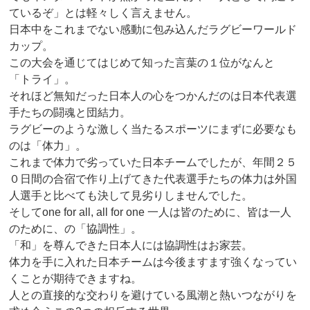
ているぞ」とは軽々しく言えません。
日本中をこれまでない感動に包み込んだラグビーワールド
カップ。
この大会を通じてはじめて知った言葉の１位がなんと
「トライ」。
それほど無知だった日本人の心をつかんだのは日本代表選
手たちの闘魂と団結力。
ラグビーのような激しく当たるスポーツにまずに必要なも
のは「体力」。
これまで体力で劣っていた日本チームでしたが、年間２５
０日間の合宿で作り上げてきた代表選手たちの体力は外国
人選手と比べても決して見劣りしませんでした。
そしてone for all, all for one 一人は皆のために、皆は一人
のために、の「協調性」。
「和」を尊んできた日本人には協調性はお家芸。
体力を手に入れた日本チームは今後ますます強くなってい
くことが期待できますね。
人との直接的な交わりを避けている風潮と熱いつながりを